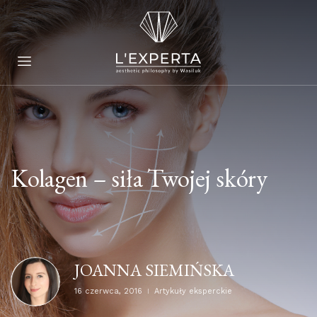
Kolagen – siła Twojej skóry
JOANNA SIEMIŃSKA
16 czerwca, 2016
Artykuły eksperckie