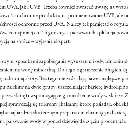
m UVA, jak i UVB. Trzeba również zwracać uwagę na wyso
aściwości ochronne produktu na promieniowanie UVB, ale t
aściwości ochronne przed UVA. Należy też pamiętać o regul
, co najmniej co 2-3 godziny, a pierwsza ich aplikacja pow
ycją na słońce
– wyjaśnia ekspert.
owymi sposobami zapobiegania wysuszaniu i odwadnianiu sk
kazaniem na wodę mineralną. Do tego ograniczenie długich kąp
ę ochronną skóry. Bez tego nie zadziałają nawet najlepsze pr
u dzielimy na dwie grupy: uszczelniające barierę hydrolipido
 przez skórę) i wspomagające gromadzenie wody w skórze. 
ej sprawdzają się te kremy i balsamy, które posiadają oba skł
chyba najbardziej skutecznym preparatem chroniącym barierę
ona parowanie wody w ponad dziewięćdziesięciu procentach.