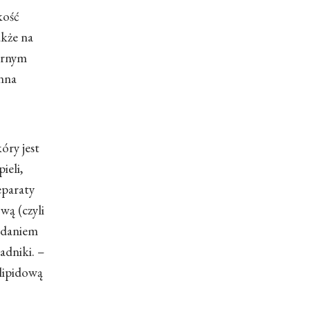
kość
akże na
arnym
inna
óry jest
ieli,
eparaty
wą (czyli
Zdaniem
adniki. –
 lipidową