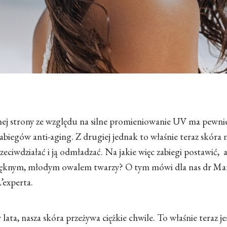
EGI ODMŁADZAJĄCE MOŻNA WYKONYWAĆ LATEM?
dnej strony ze względu na silne promieniowanie UV ma pewni
iegów anti-aging. Z drugiej jednak to właśnie teraz skóra 
zeciwdziałać i ją odmładzać. Na jakie więc zabiegi postawić, a
z pięknym, młodym owalem twarzy? O tym mówi dla nas dr Ma
L’experta.
ta, nasza skóra przeżywa ciężkie chwile. To właśnie teraz je