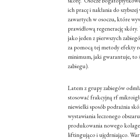
skórę. Osocze bogatopłytkowe 
ich pracę i nakłania do szybsze
zawartych w osoczu, które wywoł
prawidłową regenerację skóry
jako jeden z pierwszych zabieg
za pomocą tej metody efekty rew
minimum, jaki gwarantuje, to 
zabiegu).
Latem z grupy zabiegów odmł
stosować frakcyjną rf mikroig
niewielki sposób podrażnia skór
wystawiania leczonego obszaru
produkowania nowego kolagenu 
liftingująco i ujędrniająco. War