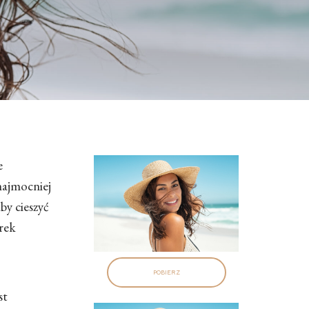
e
najmocniej
by cieszyć
rek
POBIERZ
st