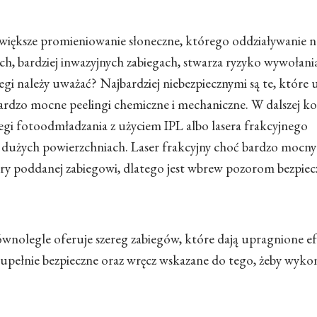
jwiększe promieniowanie słoneczne, którego oddziaływanie n
h, bardziej inwazyjnych zabiegach, stwarza ryzyko wywołani
egi należy uważać? Najbardziej niebezpiecznymi są te, które 
 bardzo mocne peelingi chemiczne i mechaniczne. W dalszej ko
iegi fotoodmładzania z użyciem IPL albo lasera frakcyjnego
a dużych powierzchniach. Laser frakcyjny choć bardzo mocny 
ry poddanej zabiegowi, dlatego jest wbrew pozorom bezpiecz
wnolegle oferuje szereg zabiegów, które dają upragnione e
zupełnie bezpieczne oraz wręcz wskazane do tego, żeby wyko