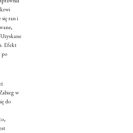
usprawnia
 krwi
się ran i
owane,
. Uzyskane
h. Efekt
i po
eż
 Zabieg w
się do
co,
est