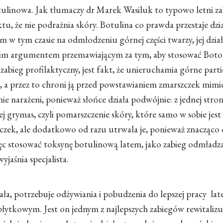
tulinowa. Jak
tłumaczy dr Marek Wasiluk
to typowo letni za
tu, że nie podrażnia skóry. Botulina co prawda przestaje dzi
nam w tym czasie na odmłodzeniu górnej części twarzy, jej dzia
im argumentem przemawiającym za tym, aby stosować Boto
abieg profilaktyczny, jest fakt, że unieruchamia górne parti
ć, a przez to chroni ją przed powstawianiem zmarszczek mimi
ie narażeni, ponieważ słońce działa podwójnie: z jednej stron
ej grymas, czyli pomarszczenie skóry, które samo w sobie je
zek, ale dodatkowo od razu utrwala je, ponieważ znacząco 
 stosować toksynę botulinową latem, jako zabieg odmładzaj
wyjaśnia specjalista.
ała, potrzebuje odżywiania i pobudzenia do lepszej pracy l
płytkowym. Jest on jednym z najlepszych zabiegów rewitalizu