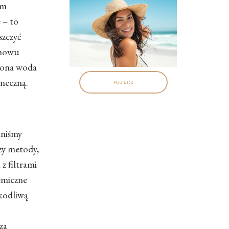
ym
 – to
szczyć
znowu
słona woda
oneczną.
POBIERZ
nniśmy
zy metody,
z filtrami
emiczne
zkodliwą
za