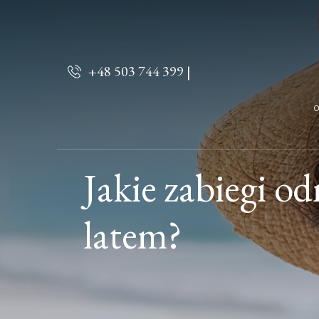
+48 503 744 399 |
O
Jakie zabiegi 
latem?