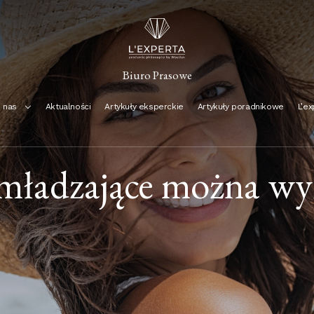
Biuro Prasowe
 nas
Aktualności
Artykuły eksperckie
Artykuły poradnikowe
L’ex
odmładzające można 