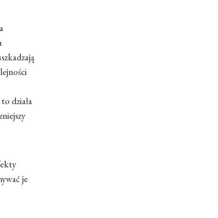
a
a
uszkadzają
lejności
to działa
niejszy
fekty
nywać je