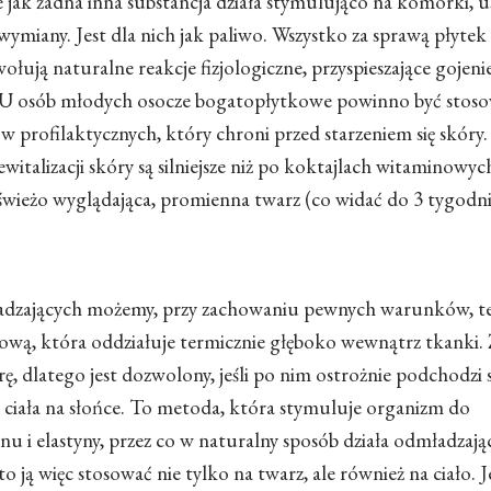
jak żadna inna substancja działa stymulująco na komórki, 
j wymiany. Jest dla nich jak paliwo. Wszystko za sprawą płytek
ują naturalne reakcje fizjologiczne, przyspieszające gojenie 
. U osób młodych osocze bogatopłytkowe powinno być stos
ów profilaktycznych, który chroni przed starzeniem się skóry
italizacji skóry są silniejsze niż po koktajlach witaminowyc
świeżo wyglądająca, promienna twarz (co widać do 3 tygodn
adzających możemy, przy zachowaniu pewnych warunków, t
łową, która oddziałuje termicznie głęboko wewnątrz tkanki.
ę, dlatego jest dozwolony, jeśli po nim ostrożnie podchodzi 
 ciała na słońce. To metoda, która stymuluje organizm do
i elastyny, przez co w naturalny sposób działa odmładzają
to ją więc stosować nie tylko na twarz, ale również na ciało. J