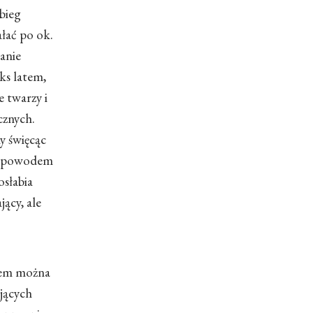
bieg
ałać po ok.
łanie
ks latem,
e twarzy i
cznych.
y święcąc
st powodem
osłabia
ący, ale
atem można
jących