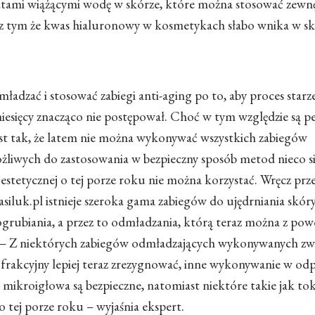
tami wiążącymi wodę w skórze, które można stosować zewnę
 z tym że kwas hialuronowy w kosmetykach słabo wnika w s
adzać i stosować zabiegi anti-aging po to, aby proces starz
miesięcy znacząco nie postępował. Choć w tym względzie są 
jest tak, że latem nie można wykonywać wszystkich zabiegów
liwych do zastosowania w bezpieczny sposób metod nieco si
 estetycznej o tej porze roku nie można korzystać. Wręcz prz
luk.pl istnieje szeroka gama zabiegów do ujędrniania skóry,
grubiania, a przez to odmładzania, którą teraz można z po
– Z niektórych zabiegów odmładzających wykonywanych zwł
er frakcyjny lepiej teraz zrezygnować, inne wykonywanie w o
 mikroigłowa są bezpieczne, natomiast niektóre takie jak to
o tej porze roku
– wyjaśnia ekspert.