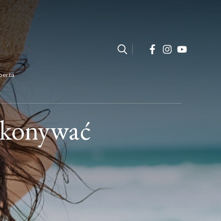
perta
wykonywać