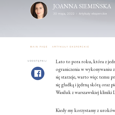
JOANNA SIEMIŃSKA
30 maja, 2022
Artykuły eksperckie
MAIN PAGE
-
ARTYKUŁY EKSPERCKIE
-
JAKIE ZABI
Lato to pora roku, która z je
UDOSTĘPNIJ
ograniczenia w wykonywaniu zab
się starzeje, warto więc temu pr
się gładką i jędrną skórą ora
Wasiluk z warszawskiej kliniki 
Kiedy my korzystamy z uroków la