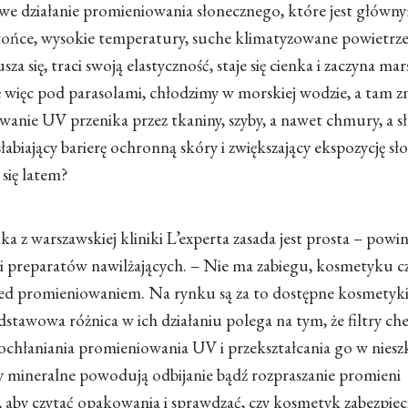
iwe działanie promieniowania słonecznego, które jest główn
e słońce, wysokie temperatury, suche klimatyzowane powietrze
za się, traci swoją elastyczność, staje się cienka i zaczyna mar
 więc pod parasolami, chłodzimy w morskiej wodzie, a tam 
wanie UV przenika przez tkaniny, szyby, a nawet chmury, a 
abiający barierę ochronną skóry i zwiększający ekspozycję sł
 się latem?
z warszawskiej kliniki L’experta zasada jest prosta – powi
i preparatów nawilżających. –
Nie ma zabiegu, kosmetyku c
ed promieniowaniem. Na rynku są za to dostępne kosmetyki 
stawowa różnica w ich działaniu polega na tym, że filtry ch
pochłaniania promieniowania UV i przekształcania go w nies
try mineralne powodują odbijanie bądź rozpraszanie promieni
, aby czytać opakowania i sprawdzać, czy kosmetyk zabezpiec