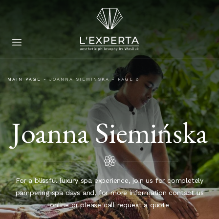
MAIN PAGE
-
JOANNA SIEMIŃSKA
-
PAGE 8
Joanna Siemińska
For a blissful luxury spa experience, join us for completely
pampering spa days and, for more information contact us
online or please call request a quote