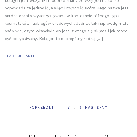
Kolagen jest wszystkim dobrze znany ze względu na to, że
odpowiada za jędrność, a więc i młodość skóry. Jego nazwa jest
bardzo często wykorzystywana w kontekście różnego typu
kosmetyków i zabiegów urodowych. Jednak tak naprawdę mało
osób wie, czym właściwie on jest, z czego się składa i jak może
być pozyskiwany. Kolagen to szczególny rodzaj […]
READ FULL ARTICLE
POPRZEDNI
1
…
7
8
9
NASTĘPNY