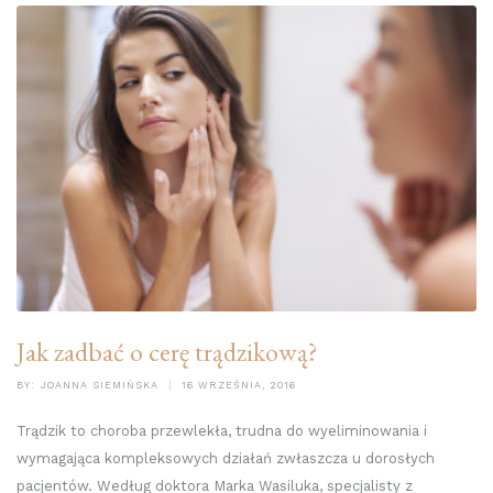
Jak zadbać o cerę trądzikową?
BY:
JOANNA SIEMIŃSKA
16 WRZEŚNIA, 2016
Trądzik to choroba przewlekła, trudna do wyeliminowania i
wymagająca kompleksowych działań zwłaszcza u dorosłych
pacjentów. Według doktora Marka Wasiluka, specjalisty z