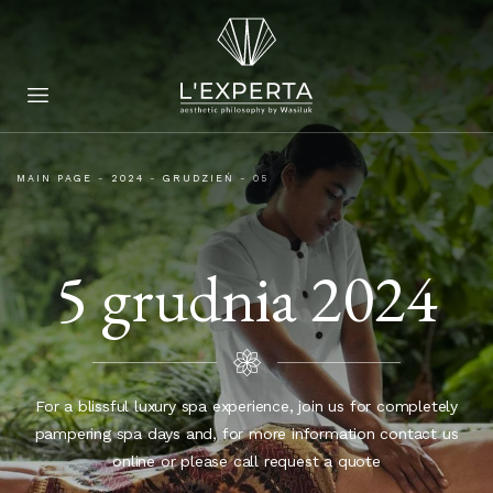
MAIN PAGE
-
2024
-
GRUDZIEŃ
-
05
5 grudnia 2024
For a blissful luxury spa experience, join us for completely
pampering spa days and, for more information contact us
online or please call request a quote