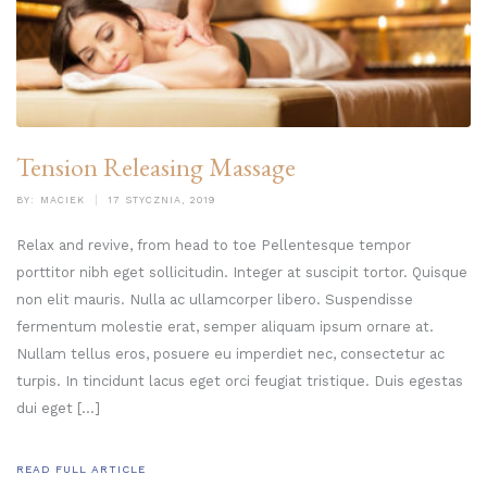
Tension Releasing Massage
BY:
MACIEK
17 STYCZNIA, 2019
Relax and revive, from head to toe Pellentesque tempor
porttitor nibh eget sollicitudin. Integer at suscipit tortor. Quisque
non elit mauris. Nulla ac ullamcorper libero. Suspendisse
fermentum molestie erat, semper aliquam ipsum ornare at.
Nullam tellus eros, posuere eu imperdiet nec, consectetur ac
turpis. In tincidunt lacus eget orci feugiat tristique. Duis egestas
dui eget […]
READ FULL ARTICLE