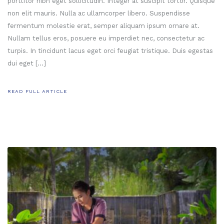
porttitor nibh eget sollicitudin. Integer at suscipit tortor. Quisque
non elit mauris. Nulla ac ullamcorper libero. Suspendisse
fermentum molestie erat, semper aliquam ipsum ornare at.
Nullam tellus eros, posuere eu imperdiet nec, consectetur ac
turpis. In tincidunt lacus eget orci feugiat tristique. Duis egestas
dui eget […]
READ FULL ARTICLE