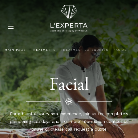
MAIN PAGE
-
TREATMENTS
-
TREATMENT CATEGORIES
-
FACIAL
Facial
For a blissful luxury spa experience, join us for completely
pampering spa days and, for more information contact us
online or please call request a quote