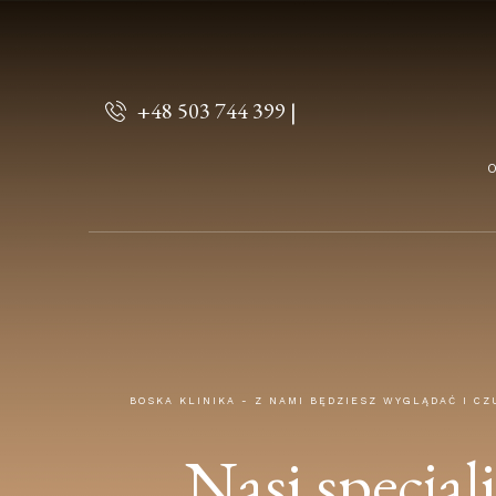
+48 503 744 399 |
O
BOSKA KLINIKA - Z NAMI BĘDZIESZ WYGLĄDAĆ I CZ
Nasi specjali